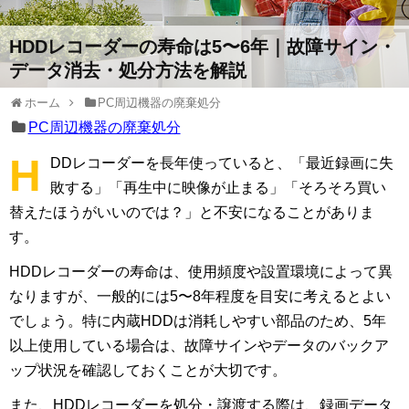
HDDレコーダーの寿命は5〜6年｜故障サイン・
データ消去・処分方法を解説
ホーム
PC周辺機器の廃棄処分
PC周辺機器の廃棄処分
H
DDレコーダーを長年使っていると、「最近録画に失
敗する」「再生中に映像が止まる」「そろそろ買い
替えたほうがいいのでは？」と不安になることがありま
す。
HDDレコーダーの寿命は、使用頻度や設置環境によって異
なりますが、一般的には5〜8年程度を目安に考えるとよい
でしょう。特に内蔵HDDは消耗しやすい部品のため、5年
以上使用している場合は、故障サインやデータのバックア
ップ状況を確認しておくことが大切です。
また、HDDレコーダーを処分・譲渡する際は、録画データ