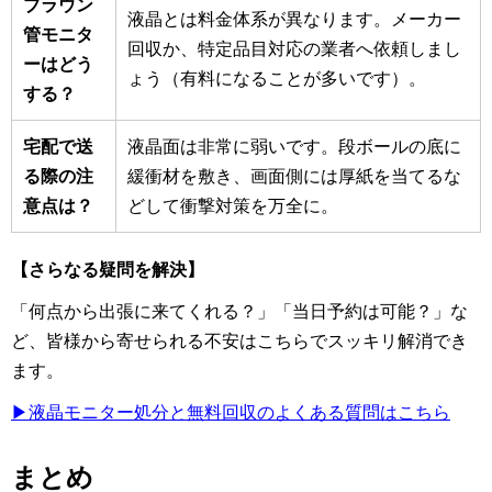
ブラウン
液晶とは料金体系が異なります。メーカー
管モニタ
回収か、特定品目対応の業者へ依頼しまし
ーはどう
ょう（有料になることが多いです）。
する？
宅配で送
液晶面は非常に弱いです。段ボールの底に
る際の注
緩衝材を敷き、画面側には厚紙を当てるな
意点は？
どして衝撃対策を万全に。
【さらなる疑問を解決】
「何点から出張に来てくれる？」「当日予約は可能？」な
ど、皆様から寄せられる不安はこちらでスッキリ解消でき
ます。
▶液晶モニター処分と無料回収のよくある質問はこちら
まとめ