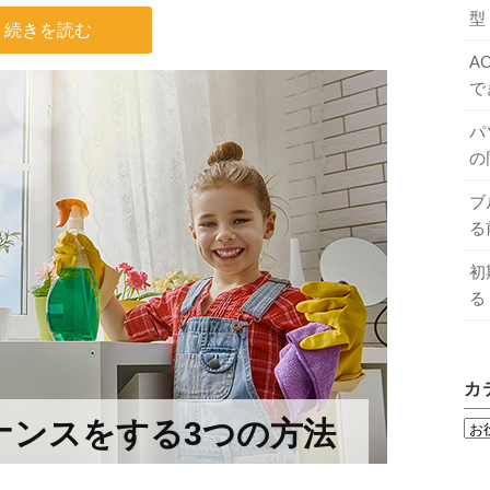
型
続きを読む
A
で
パ
の
ブ
る
初
る
カ
ナンスをする3つの方法