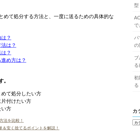
型
とめて処分する方法と、一度に送るための具体的な
A
で
パ
由は？
の
方法は？
点は？
ブ
る進め方は？
る
初
す。
る
とめて処分したい方
に片付けたい方
たい方
カ
方法を比較！
単＆安く捨てるポイントを解説！