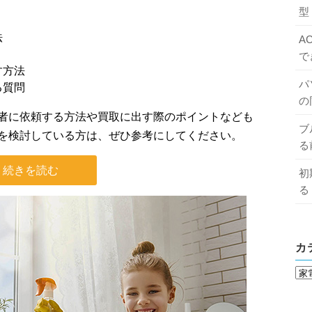
型
法
A
で
す方法
パ
る質問
の
者に依頼する方法や買取に出す際のポイントなども
ブ
を検討している方は、ぜひ参考にしてください。
る
続きを読む
初
る
カ