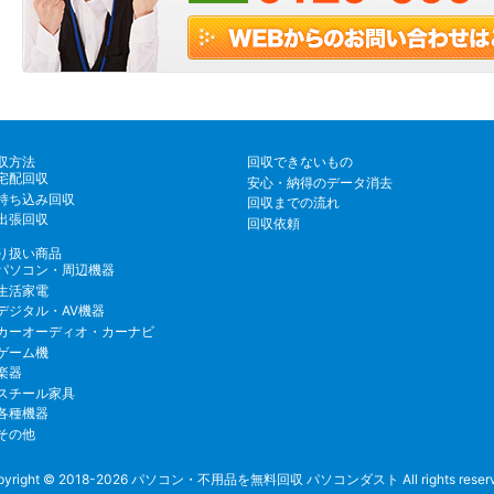
収方法
回収できないもの
宅配回収
安心・納得のデータ消去
持ち込み回収
回収までの流れ
出張回収
回収依頼
り扱い商品
パソコン・周辺機器
生活家電
デジタル・AV機器
カーオーディオ・カーナビ
ゲーム機
楽器
スチール家具
各種機器
その他
pyright © 2018-2026
パソコン・不用品を無料回収 パソコンダスト
All rights reser