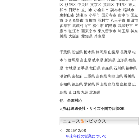
区
杉並区
中央区
文京区
荒川区
中野区
東大
和市
日野市
立川市
小金井市
調布市
稲城市
東村山市
清瀬市
小平市
国分寺市
府中市
国立
市
あきる野市
青梅市
羽村市
八王子市
町田市
多摩市
武蔵村山市
福生市
昭島市
武蔵野市
三
鷹市
狛江市
西東京市
東久留米市
埼玉県
神奈
川県
大阪府
愛知県
兵庫県
千葉県 茨城県 栃木県 静岡県 山梨県 長野県 松
本市 群馬県 富山県 岐阜県 新潟県 山形県 福島
県 宮城県 岩手県 秋田県 青森県 石川県 福井県
滋賀県 京都府 三重県 奈良県 和歌山県 香川県
高知県 徳島県 愛媛県 岡山県 鳥取県 島根県 広
島県 山口県 九州 北海道
他 全国対応
元払は運送会社・サイズ不問で回収OK
2025/12/08
年末年始の営業について