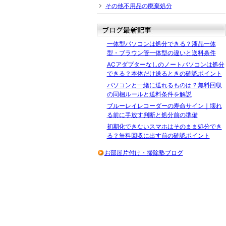
その他不用品の廃棄処分
一体型パソコンは処分できる？液晶一体
型・ブラウン管一体型の違いと送料条件
ACアダプターなしのノートパソコンは処分
できる？本体だけ送るときの確認ポイント
パソコンと一緒に送れるものは？無料回収
の同梱ルールと送料条件を解説
ブルーレイレコーダーの寿命サイン｜壊れ
る前に手放す判断と処分前の準備
初期化できないスマホはそのまま処分でき
る？無料回収に出す前の確認ポイント
お部屋片付け・掃除塾ブログ