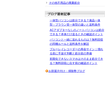
その他不用品の廃棄処分
一体型パソコンは処分できる？液晶一体
型・ブラウン管一体型の違いと送料条件
ACアダプターなしのノートパソコンは処分
できる？本体だけ送るときの確認ポイント
パソコンと一緒に送れるものは？無料回収
の同梱ルールと送料条件を解説
ブルーレイレコーダーの寿命サイン｜壊れ
る前に手放す判断と処分前の準備
初期化できないスマホはそのまま処分でき
る？無料回収に出す前の確認ポイント
お部屋片付け・掃除塾ブログ