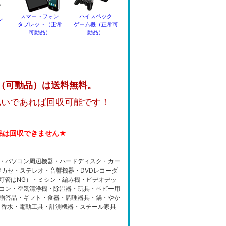
スマートフォン
ハイスペック
ン
タブレット（正常
ゲーム機（正常可
可動品）
動品）
（可動品）は送料無料。
払いであれば回収可能です！
品は回収できません★
・パソコン周辺機器・ハードディスク・カー
カセ・ステレオ・音響機器・DVDレコーダ
光灯管はNG）・ミシン・編み機・ビデオデッ
コン・空気清浄機・除湿器・玩具・ベビー用
贈答品・ギフト・食器・調理器具・鍋・やか
・香水・電動工具・計測機器・スチール家具