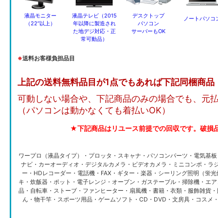
液晶モニター
液晶テレビ（2015
デスクトップ
ノートパソコ
（22”以上）
年以降に製造され
パソコン
た地デジ対応・正
サーバーもOK
常可動品）
※
送料お客様負担品目
上記の送料無料品目が1点でもあれば下記同梱商品
可動しない場合や、下記商品のみの場合でも、元
（パソコンは動かなくても着払いOK）
★下記商品はリユース前提での回収です。破損
ワープロ（液晶タイプ）・プロッタ・スキャナ・パソコンパーツ・電気基板
ナビ・カーオーディオ・デジタルカメラ・ビデオカメラ・ミニコンポ・ラジ
ー・HDレコーダー・電話機・FAX・ギター・楽器・シーリング照明（蛍
キ・炊飯器・ポット・電子レンジ・オーブン・ガステーブル・掃除機・エア
品・自転車・ストーブ・ファンヒーター・扇風機・書籍・衣類・服飾雑貨・
ん・物干竿・スポーツ用品・ゲームソフト・CD・DVD・文房具・コスメ