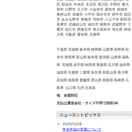
区
杉並区
中央区
文京区
荒川区
中野区
東大
和市
日野市
立川市
小金井市
調布市
稲城市
東村山市
清瀬市
小平市
国分寺市
府中市
国立
市
あきる野市
青梅市
羽村市
八王子市
町田市
多摩市
武蔵村山市
福生市
昭島市
武蔵野市
三
鷹市
狛江市
西東京市
東久留米市
埼玉県
神奈
川県
大阪府
愛知県
兵庫県
千葉県 茨城県 栃木県 静岡県 山梨県 長野県 松
本市 群馬県 富山県 岐阜県 新潟県 山形県 福島
県 宮城県 岩手県 秋田県 青森県 石川県 福井県
滋賀県 京都府 三重県 奈良県 和歌山県 香川県
高知県 徳島県 愛媛県 岡山県 鳥取県 島根県 広
島県 山口県 九州 北海道
他 全国対応
元払は運送会社・サイズ不問で回収OK
2025/12/08
年末年始の営業について