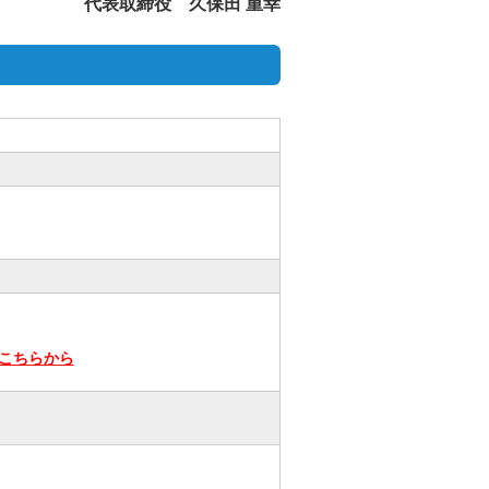
代表取締役 久保田 重幸
こちら
から