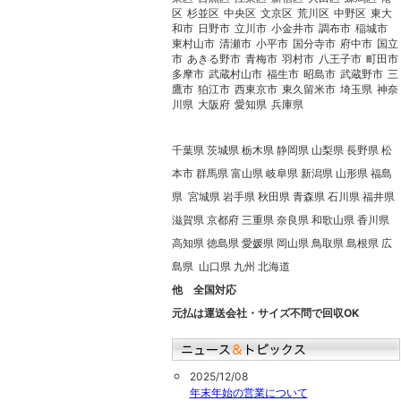
区
杉並区
中央区
文京区
荒川区
中野区
東大
和市
日野市
立川市
小金井市
調布市
稲城市
東村山市
清瀬市
小平市
国分寺市
府中市
国立
市
あきる野市
青梅市
羽村市
八王子市
町田市
多摩市
武蔵村山市
福生市
昭島市
武蔵野市
三
鷹市
狛江市
西東京市
東久留米市
埼玉県
神奈
川県
大阪府
愛知県
兵庫県
千葉県 茨城県 栃木県 静岡県 山梨県 長野県 松
本市 群馬県 富山県 岐阜県 新潟県 山形県 福島
県 宮城県 岩手県 秋田県 青森県 石川県 福井県
滋賀県 京都府 三重県 奈良県 和歌山県 香川県
高知県 徳島県 愛媛県 岡山県 鳥取県 島根県 広
島県 山口県 九州 北海道
他 全国対応
元払は運送会社・サイズ不問で回収OK
2025/12/08
年末年始の営業について