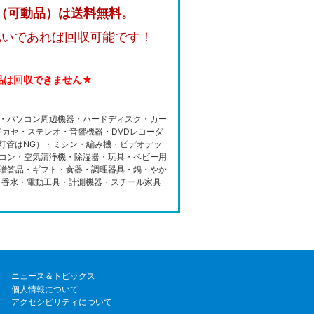
（可動品）は送料無料。
払いであれば回収可能です！
品は回収できません★
・パソコン周辺機器・ハードディスク・カー
カセ・ステレオ・音響機器・DVDレコーダ
光灯管はNG）・ミシン・編み機・ビデオデッ
コン・空気清浄機・除湿器・玩具・ベビー用
贈答品・ギフト・食器・調理器具・鍋・やか
・香水・電動工具・計測機器・スチール家具
ニュース＆トピックス
個人情報について
アクセシビリティについて