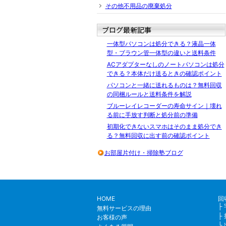
その他不用品の廃棄処分
一体型パソコンは処分できる？液晶一体
型・ブラウン管一体型の違いと送料条件
ACアダプターなしのノートパソコンは処分
できる？本体だけ送るときの確認ポイント
パソコンと一緒に送れるものは？無料回収
の同梱ルールと送料条件を解説
ブルーレイレコーダーの寿命サイン｜壊れ
る前に手放す判断と処分前の準備
初期化できないスマホはそのまま処分でき
る？無料回収に出す前の確認ポイント
お部屋片付け・掃除塾ブログ
HOME
回
無料サービスの理由
お客様の声