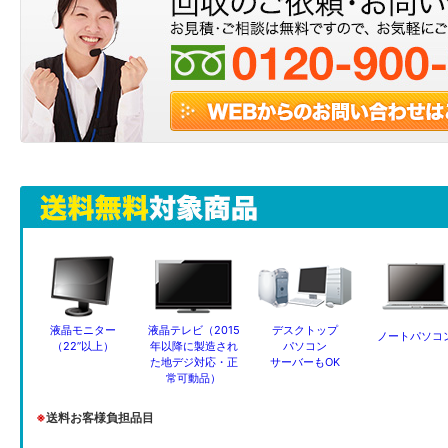
液晶モニター
液晶テレビ（2015
デスクトップ
ノートパソコ
（22”以上）
年以降に製造され
パソコン
た地デジ対応・正
サーバーもOK
常可動品）
※
送料お客様負担品目