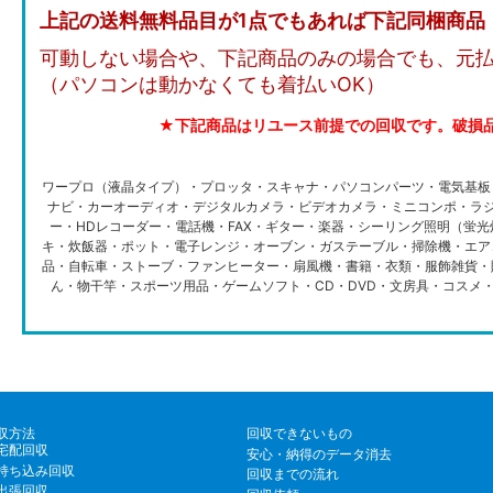
上記の送料無料品目が1点でもあれば下記同梱商品
可動しない場合や、下記商品のみの場合でも、元
（パソコンは動かなくても着払いOK）
★下記商品はリユース前提での回収です。破損
ワープロ（液晶タイプ）・プロッタ・スキャナ・パソコンパーツ・電気基板
ナビ・カーオーディオ・デジタルカメラ・ビデオカメラ・ミニコンポ・ラジ
ー・HDレコーダー・電話機・FAX・ギター・楽器・シーリング照明（蛍
キ・炊飯器・ポット・電子レンジ・オーブン・ガステーブル・掃除機・エア
品・自転車・ストーブ・ファンヒーター・扇風機・書籍・衣類・服飾雑貨・
ん・物干竿・スポーツ用品・ゲームソフト・CD・DVD・文房具・コスメ
収方法
回収できないもの
宅配回収
安心・納得のデータ消去
持ち込み回収
回収までの流れ
出張回収