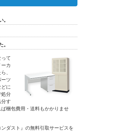
い。
た。
なって
メーカ
たら、
パーツ
などに
で処分
処分す
れば梱包費用・送料もかかりませ
コンダスト』の無料引取サービスを