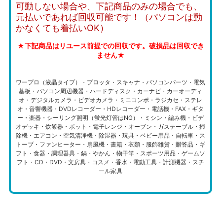
可動しない場合や、下記商品のみの場合でも、
元払いであれば回収可能です！（パソコンは動
かなくても着払いOK）
★下記商品はリユース前提での回収です。破損品は回収でき
ません★
ワープロ（液晶タイプ）・プロッタ・スキャナ・パソコンパーツ・電気
基板・パソコン周辺機器・ハードディスク・カーナビ・カーオーディ
オ・デジタルカメラ・ビデオカメラ・ミニコンポ・ラジカセ・ステレ
オ・音響機器・DVDレコーダー・HDレコーダー・電話機・FAX・ギタ
ー・楽器・シーリング照明（蛍光灯管はNG）・ミシン・編み機・ビデ
オデッキ・炊飯器・ポット・電子レンジ・オーブン・ガステーブル・掃
除機・エアコン・空気清浄機・除湿器・玩具・ベビー用品・自転車・ス
トーブ・ファンヒーター・扇風機・書籍・衣類・服飾雑貨・贈答品・ギ
フト・食器・調理器具・鍋・やかん・物干竿・スポーツ用品・ゲームソ
フト・CD・DVD・文房具・コスメ・香水・電動工具・計測機器・スチ
ール家具