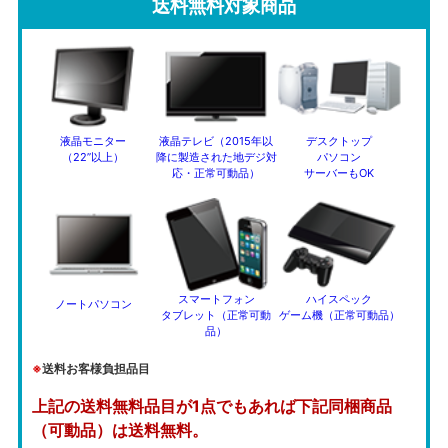
送料無料対象商品
液晶モニター
液晶テレビ（2015年以
デスクトップ
（22”以上）
降に製造された地デジ対
パソコン
応・正常可動品）
サーバーもOK
スマートフォン
ハイスペック
ノートパソコン
タブレット（正常可動
ゲーム機（正常可動品）
品）
※
送料お客様負担品目
上記の送料無料品目が1点でもあれば下記同梱商品
（可動品）は送料無料。