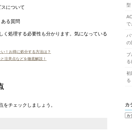
型
ビスについて
A
くある質問
で
しく処理する必要性も分かります。気になっている
パ
の
たい！お得に処分する方法は？
ブ
方法と注意点などを徹底解説！
る
初
る
点
カ
点をチェックしましょう。