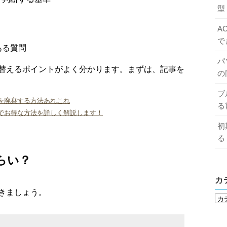
型
？
A
で
ある質問
パ
替えるポイントがよく分かります。まずは、記事を
の
ブ
を廃棄する方法あれこれ
る
でお得な方法を詳しく解説します！
初
る
らい？
カ
きましょう。