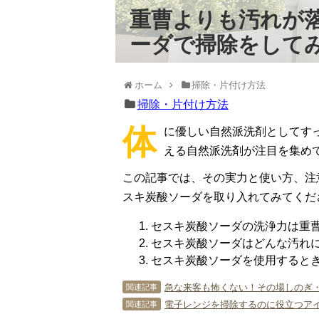
重曹よりも汚れが落
ーダで掃除をして
ホーム
掃除・片付け方法
掃除・片付け方法
体
に優しい自然派洗剤としてす
える自然派洗剤が注目を集め
この記事では、その実力と使い方、注
スキ炭酸ソーダを取り入れてみてくだ
セスキ炭酸ソーダの洗浄力は重曹
セスキ炭酸ソーダはどんな汚れ
セスキ炭酸ソーダを使用すると
急な来客も怖くない！その場しのぎ
関連記事
電子レンジを掃除するのに役立つアイ
関連記事