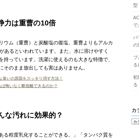
型
A
浄力は重曹の10倍
で
パ
リウム（重曹）と炭酸塩の復塩。重曹よりもアルカ
の
果があるといわれています。また、水に溶けやすく
ブ
を持っています。洗濯に使えるのも大きな特徴で、
る
にそのまま放出しても害はありません。
初
な臭いの原因をスッキリ消す方法！
る
れば悔いなく断捨離できるのか？
カ
んな汚れに効果的？
ある程度乳化することができる。」「タンパク質を