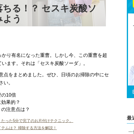
ちる！？ セスキ炭酸ソ
みよう
っかり有名になった重曹。しかし今、この重曹を超
ています。それは「セスキ炭酸ソーダ」。
意点をまとめました。ぜひ、日頃のお掃除の中にセ
さい。
の10倍
に効果的？
きの注意点は？
最
・たった5分で完了のお片付けテクニック。
テムは？ 掃除する方法を解説！
一