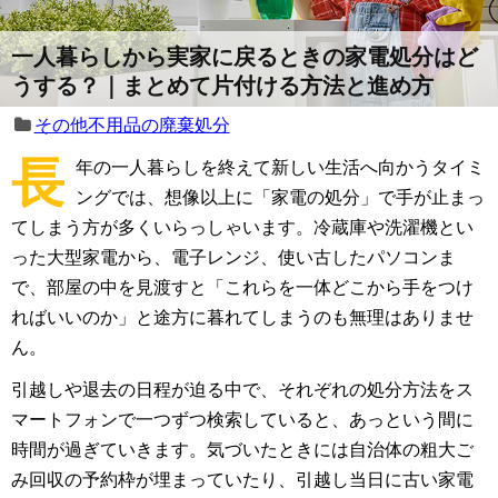
一人暮らしから実家に戻るときの家電処分はど
うする？｜まとめて片付ける方法と進め方
その他不用品の廃棄処分
長
年の一人暮らしを終えて新しい生活へ向かうタイミ
ングでは、想像以上に「家電の処分」で手が止まっ
てしまう方が多くいらっしゃいます。冷蔵庫や洗濯機とい
った大型家電から、電子レンジ、使い古したパソコンま
で、部屋の中を見渡すと「これらを一体どこから手をつけ
ればいいのか」と途方に暮れてしまうのも無理はありませ
ん。
引越しや退去の日程が迫る中で、それぞれの処分方法をス
マートフォンで一つずつ検索していると、あっという間に
時間が過ぎていきます。気づいたときには自治体の粗大ご
み回収の予約枠が埋まっていたり、引越し当日に古い家電