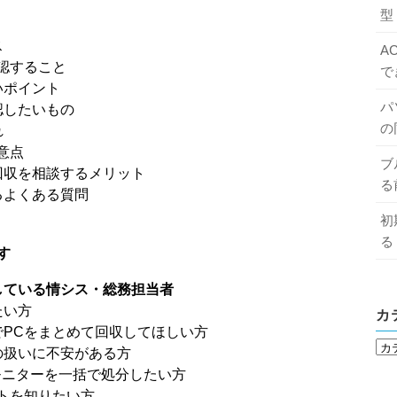
型
ス
A
認すること
で
いポイント
パ
認したいもの
の
れ
意点
ブ
回収を相談するメリット
る
るよくある質問
初
る
す
している情シス・総務担当者
たい方
カ
PCをまとめて回収してほしい方
の扱いに不安がある方
モニターを一括で処分したい方
トを知りたい方