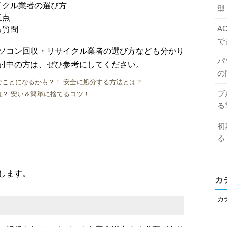
イクル業者の選び方
型
意点
A
る質問
で
ソコン回収・リサイクル業者の選び方なども分かり
パ
討中の方は、ぜひ参考にしてください。
の
なことになるかも？！ 安全に処分する方法とは？
ブ
？ 安い＆簡単に捨てるコツ！
る
初
る
します。
カ