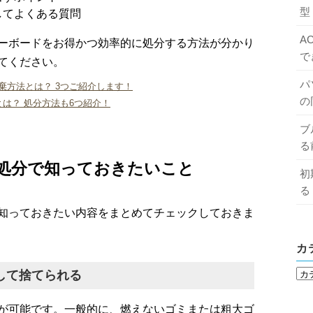
型
してよくある質問
A
ーボードをお得かつ効率的に処分する方法が分かり
で
てください。
パ
棄方法とは？ 3つご紹介します！
の
は？ 処分方法も6つ紹介！
ブ
る
処分で知っておきたいこと
初
る
知っておきたい内容をまとめてチェックしておきま
カ
して捨てられる
が可能です。一般的に、燃えないゴミまたは粗大ゴ