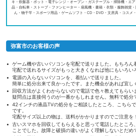
キ・炊飯器・ポット・電子レンジ・オーブン・ガステーブル・掃除機・エア
品・自転車・ストーブ・ファンヒーター・扇風機・書籍・衣類・服飾雑貨・
ん・物干竿・スポーツ用品・ゲームソフト・CD・DVD・文房具・コスメ
弥富市のお客様の声
ゲーム機や古いパソコンを宅配で送りました。もちろん
宅配で送れるサイズがもっと大きくなれば他にもいろい
電源の入らないパソコンを、着払いで送りました。
簡単に処分出来て良かったです。また機会があれば宜し
回収方法がよくわからないので電話で色々教えてもらい
疑問点は直接伺うのが一番かもしれません。無料で処分
42インチの液晶TVの処分をご相談したところ、こちら
です。
宅配サイズ以上の物は、送料がかかりますのでご注意を
古いスマホを回収してもらえると思って電話したところ
ことでした。故障と破損の違いがよく理解しないとだめ