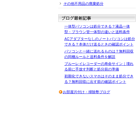
その他不用品の廃棄処分
一体型パソコンは処分できる？液晶一体
型・ブラウン管一体型の違いと送料条件
ACアダプターなしのノートパソコンは処分
できる？本体だけ送るときの確認ポイント
パソコンと一緒に送れるものは？無料回収
の同梱ルールと送料条件を解説
ブルーレイレコーダーの寿命サイン｜壊れ
る前に手放す判断と処分前の準備
初期化できないスマホはそのまま処分でき
る？無料回収に出す前の確認ポイント
お部屋片付け・掃除塾ブログ