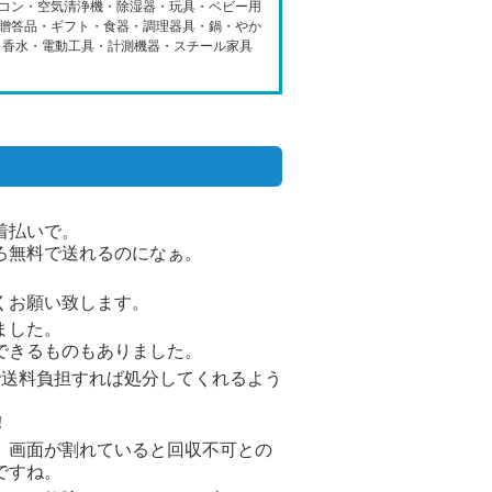
コン・空気清浄機・除湿器・玩具・ベビー用
贈答品・ギフト・食器・調理器具・鍋・やか
・香水・電動工具・計測機器・スチール家具
着払いで。
ろ無料で送れるのになぁ。
くお願い致します。
ました。
できるものもありました。
で送料負担すれば処分してくれるよう
！
、画面が割れていると回収不可との
ですね。