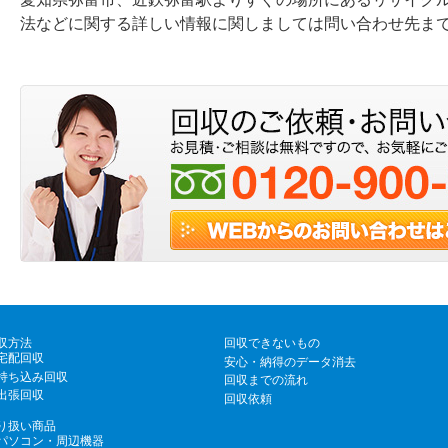
法などに関する詳しい情報に関しましては問い合わせ先ま
収方法
回収できないもの
宅配回収
安心・納得のデータ消去
持ち込み回収
回収までの流れ
出張回収
回収依頼
り扱い商品
パソコン・周辺機器