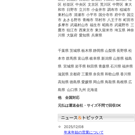
区
杉並区
中央区
文京区
荒川区
中野区
東大
和市
日野市
立川市
小金井市
調布市
稲城市
東村山市
清瀬市
小平市
国分寺市
府中市
国立
市
あきる野市
青梅市
羽村市
八王子市
町田市
多摩市
武蔵村山市
福生市
昭島市
武蔵野市
三
鷹市
狛江市
西東京市
東久留米市
埼玉県
神奈
川県
大阪府
愛知県
兵庫県
千葉県 茨城県 栃木県 静岡県 山梨県 長野県 松
本市 群馬県 富山県 岐阜県 新潟県 山形県 福島
県 宮城県 岩手県 秋田県 青森県 石川県 福井県
滋賀県 京都府 三重県 奈良県 和歌山県 香川県
高知県 徳島県 愛媛県 岡山県 鳥取県 島根県 広
島県 山口県 九州 北海道
他 全国対応
元払は運送会社・サイズ不問で回収OK
2025/12/08
年末年始の営業について