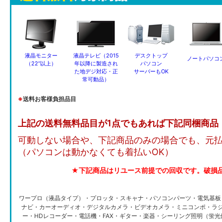
液晶モニター
液晶テレビ（2015
デスクトップ
ノートパソコ
（22”以上）
年以降に製造され
パソコン
た地デジ対応・正
サーバーもOK
常可動品）
※
送料お客様負担品目
上記の送料無料品目が1点でもあれば下記同梱商品
可動しない場合や、下記商品のみの場合でも、元
（パソコンは動かなくても着払いOK）
★下記商品はリユース前提での回収です。破損
ワープロ（液晶タイプ）・プロッタ・スキャナ・パソコンパーツ・電気基板
ナビ・カーオーディオ・デジタルカメラ・ビデオカメラ・ミニコンポ・ラジ
ー・HDレコーダー・電話機・FAX・ギター・楽器・シーリング照明（蛍