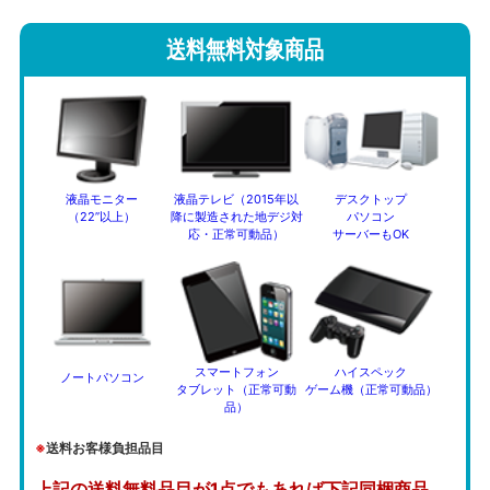
送料無料対象商品
液晶モニター
液晶テレビ（2015年以
デスクトップ
（22”以上）
降に製造された地デジ対
パソコン
応・正常可動品）
サーバーもOK
スマートフォン
ハイスペック
ノートパソコン
タブレット（正常可動
ゲーム機（正常可動品）
品）
※
送料お客様負担品目
上記の送料無料品目が1点でもあれば下記同梱商品