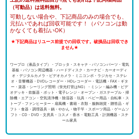
（可動品）は送料無料。
可動しない場合や、下記商品のみの場合でも、
元払いであれば回収可能です！（パソコンは動
かなくても着払いOK）
★下記商品はリユース前提での回収です。破損品は回収でき
ません★
ワープロ（液晶タイプ）・プロッタ・スキャナ・パソコンパーツ・電気
基板・パソコン周辺機器・ハードディスク・カーナビ・カーオーディ
オ・デジタルカメラ・ビデオカメラ・ミニコンポ・ラジカセ・ステレ
オ・音響機器・DVDレコーダー・HDレコーダー・電話機・FAX・ギタ
ー・楽器・シーリング照明（蛍光灯管はNG）・ミシン・編み機・ビデ
オデッキ・炊飯器・ポット・電子レンジ・オーブン・ガステーブル・掃
除機・エアコン・空気清浄機・除湿器・玩具・ベビー用品・自転車・ス
トーブ・ファンヒーター・扇風機・書籍・衣類・服飾雑貨・贈答品・ギ
フト・食器・調理器具・鍋・やかん・物干竿・スポーツ用品・ゲームソ
フト・CD・DVD・文房具・コスメ・香水・電動工具・計測機器・スチ
ール家具