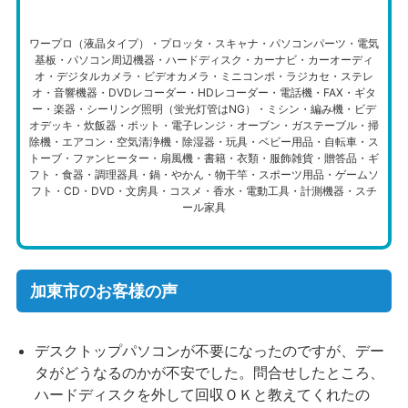
ワープロ（液晶タイプ）・プロッタ・スキャナ・パソコンパーツ・電気
基板・パソコン周辺機器・ハードディスク・カーナビ・カーオーディ
オ・デジタルカメラ・ビデオカメラ・ミニコンポ・ラジカセ・ステレ
オ・音響機器・DVDレコーダー・HDレコーダー・電話機・FAX・ギタ
ー・楽器・シーリング照明（蛍光灯管はNG）・ミシン・編み機・ビデ
オデッキ・炊飯器・ポット・電子レンジ・オーブン・ガステーブル・掃
除機・エアコン・空気清浄機・除湿器・玩具・ベビー用品・自転車・ス
トーブ・ファンヒーター・扇風機・書籍・衣類・服飾雑貨・贈答品・ギ
フト・食器・調理器具・鍋・やかん・物干竿・スポーツ用品・ゲームソ
フト・CD・DVD・文房具・コスメ・香水・電動工具・計測機器・スチ
ール家具
加東市のお客様の声
デスクトップパソコンが不要になったのですが、デー
タがどうなるのかが不安でした。問合せしたところ、
ハードディスクを外して回収ＯＫと教えてくれたの