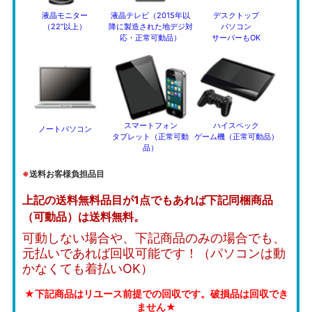
液晶モニター
液晶テレビ（2015年以
デスクトップ
（22”以上）
降に製造された地デジ対
パソコン
応・正常可動品）
サーバーもOK
スマートフォン
ハイスペック
ノートパソコン
タブレット（正常可動
ゲーム機（正常可動品）
品）
※
送料お客様負担品目
上記の送料無料品目が1点でもあれば下記同梱商品
（可動品）は送料無料。
可動しない場合や、下記商品のみの場合でも、
元払いであれば回収可能です！（パソコンは動
かなくても着払いOK）
★下記商品はリユース前提での回収です。破損品は回収でき
ません★