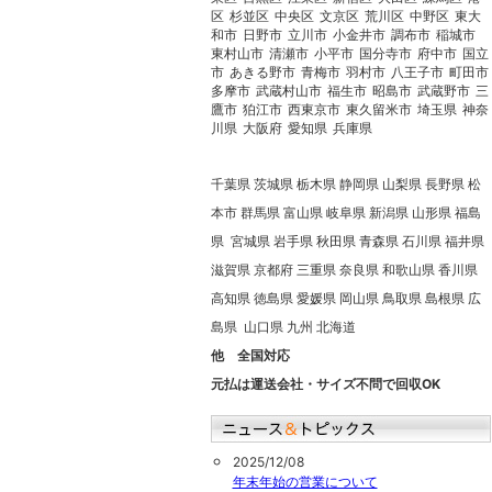
区
杉並区
中央区
文京区
荒川区
中野区
東大
和市
日野市
立川市
小金井市
調布市
稲城市
東村山市
清瀬市
小平市
国分寺市
府中市
国立
市
あきる野市
青梅市
羽村市
八王子市
町田市
多摩市
武蔵村山市
福生市
昭島市
武蔵野市
三
鷹市
狛江市
西東京市
東久留米市
埼玉県
神奈
川県
大阪府
愛知県
兵庫県
千葉県 茨城県 栃木県 静岡県 山梨県 長野県 松
本市 群馬県 富山県 岐阜県 新潟県 山形県 福島
県 宮城県 岩手県 秋田県 青森県 石川県 福井県
滋賀県 京都府 三重県 奈良県 和歌山県 香川県
高知県 徳島県 愛媛県 岡山県 鳥取県 島根県 広
島県 山口県 九州 北海道
他 全国対応
元払は運送会社・サイズ不問で回収OK
2025/12/08
年末年始の営業について