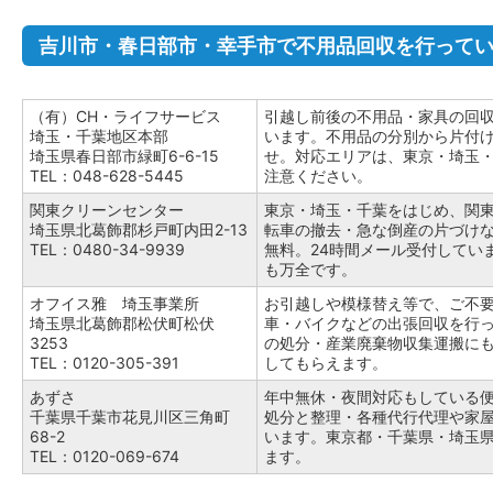
吉川市・春日部市・幸手市で不用品回収を行って
（有）CH・ライフサービス
引越し前後の不用品・家具の回
埼玉・千葉地区本部
います。不用品の分別から片付
埼玉県春日部市緑町6-6-15
せ。対応エリアは、東京・埼玉
TEL：048-628-5445
注意ください。
関東クリーンセンター
東京・埼玉・千葉をはじめ、関
埼玉県北葛飾郡杉戸町内田2-13
転車の撤去・急な倒産の片づけ
TEL：0480-34-9939
無料。24時間メール受付してい
も万全です。
オフイス雅 埼玉事業所
お引越しや模様替え等で、ご不
埼玉県北葛飾郡松伏町松伏
車・バイクなどの出張回収を行
3253
の処分・産業廃棄物収集運搬に
TEL：0120-305-391
してもらえます。
あずさ
年中無休・夜間対応もしている
千葉県千葉市花見川区三角町
処分と整理・各種代行代理や家
68-2
います。東京都・千葉県・埼玉
TEL：0120-069-674
ます。