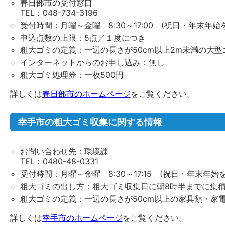
春日部市の受付窓口
TEL：048-734-3196
受付時間：月曜～金曜 8:30～17:00 (祝日・年末年始
申込点数の上限：5点／１度につき
粗大ゴミの定義：一辺の長さが50cm以上2m未満の大型
インターネットからのお申し込み：無し
粗大ゴミ処理券：一枚500円
詳しくは
春日部市のホームページ
をご覧ください。
幸手市の粗大ゴミ収集に関する情報
お問い合わせ先：環境課
TEL：0480-48-0331
受付時間：月曜～金曜 8:30～17:15 (祝日・年末年始
粗大ゴミの出し方：粗大ゴミ収集日に朝8時半までに集
粗大ゴミの定義：一辺の長さが50cm以上の家具類・家
詳しくは
幸手市のホームページ
をご覧ください。