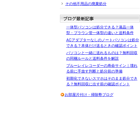
その他不用品の廃棄処分
一体型パソコンは処分できる？液晶一体
型・ブラウン管一体型の違いと送料条件
ACアダプターなしのノートパソコンは処分
できる？本体だけ送るときの確認ポイント
パソコンと一緒に送れるものは？無料回収
の同梱ルールと送料条件を解説
ブルーレイレコーダーの寿命サイン｜壊れ
る前に手放す判断と処分前の準備
初期化できないスマホはそのまま処分でき
る？無料回収に出す前の確認ポイント
お部屋片付け・掃除塾ブログ