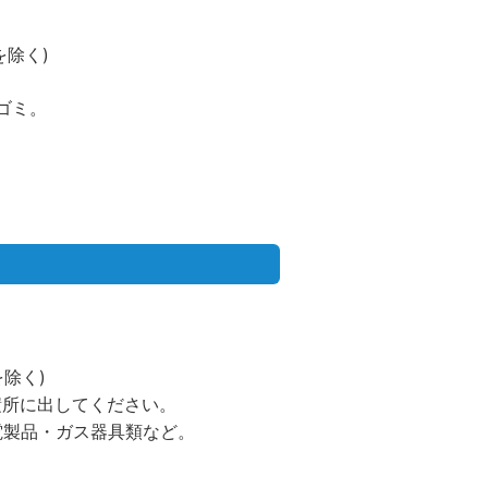
を除く)
ゴミ。
を除く)
積所に出してください。
電製品・ガス器具類など。