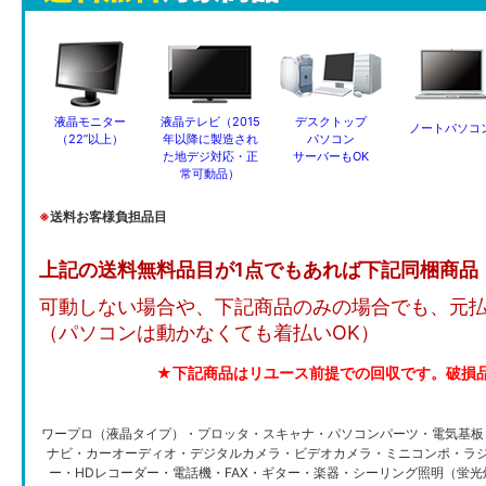
液晶モニター
液晶テレビ（2015
デスクトップ
ノートパソコ
（22”以上）
年以降に製造され
パソコン
た地デジ対応・正
サーバーもOK
常可動品）
※
送料お客様負担品目
上記の送料無料品目が1点でもあれば下記同梱商品
可動しない場合や、下記商品のみの場合でも、元
（パソコンは動かなくても着払いOK）
★下記商品はリユース前提での回収です。破損
ワープロ（液晶タイプ）・プロッタ・スキャナ・パソコンパーツ・電気基板
ナビ・カーオーディオ・デジタルカメラ・ビデオカメラ・ミニコンポ・ラジ
ー・HDレコーダー・電話機・FAX・ギター・楽器・シーリング照明（蛍