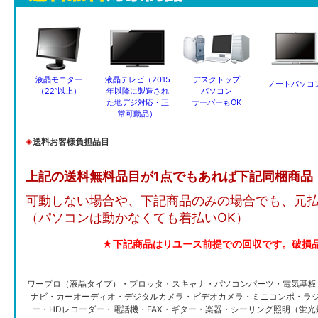
液晶モニター
液晶テレビ（2015
デスクトップ
ノートパソコ
（22”以上）
年以降に製造され
パソコン
た地デジ対応・正
サーバーもOK
常可動品）
※
送料お客様負担品目
上記の送料無料品目が1点でもあれば下記同梱商品
可動しない場合や、下記商品のみの場合でも、元
（パソコンは動かなくても着払いOK）
★下記商品はリユース前提での回収です。破損
ワープロ（液晶タイプ）・プロッタ・スキャナ・パソコンパーツ・電気基板
ナビ・カーオーディオ・デジタルカメラ・ビデオカメラ・ミニコンポ・ラジ
ー・HDレコーダー・電話機・FAX・ギター・楽器・シーリング照明（蛍