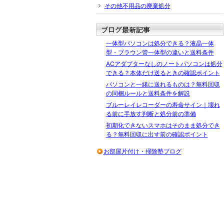
その他不用品の廃棄処分
一体型パソコンは処分できる？液晶一体
型・ブラウン管一体型の違いと送料条件
ACアダプターなしのノートパソコンは処分
できる？本体だけ送るときの確認ポイント
パソコンと一緒に送れるものは？無料回収
の同梱ルールと送料条件を解説
ブルーレイレコーダーの寿命サイン｜壊れ
る前に手放す判断と処分前の準備
初期化できないスマホはそのまま処分でき
る？無料回収に出す前の確認ポイント
お部屋片付け・掃除塾ブログ