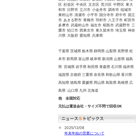
区
杉並区
中央区
文京区
荒川区
中野区
東大
和市
日野市
立川市
小金井市
調布市
稲城市
東村山市
清瀬市
小平市
国分寺市
府中市
国立
市
あきる野市
青梅市
羽村市
八王子市
町田市
多摩市
武蔵村山市
福生市
昭島市
武蔵野市
三
鷹市
狛江市
西東京市
東久留米市
埼玉県
神奈
川県
大阪府
愛知県
兵庫県
千葉県 茨城県 栃木県 静岡県 山梨県 長野県 松
本市 群馬県 富山県 岐阜県 新潟県 山形県 福島
県 宮城県 岩手県 秋田県 青森県 石川県 福井県
滋賀県 京都府 三重県 奈良県 和歌山県 香川県
高知県 徳島県 愛媛県 岡山県 鳥取県 島根県 広
島県 山口県 九州 北海道
他 全国対応
元払は運送会社・サイズ不問で回収OK
2025/12/08
年末年始の営業について