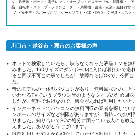
キ・炊飯器・ポット・電子レンジ・オーブン・ガステーブル・掃除機・エア
品・自転車・ストーブ・ファンヒーター・扇風機・書籍・衣類・服飾雑貨・
ん・物干竿・スポーツ用品・ゲームソフト・CD・DVD・文房具・コスメ
川口市・越谷市・蕨市のお客様の声
ネットで検索していたら、映らなくなった液晶ＴＶを無
みました。160サイズのダンボールに入れば着払いで送
ると回収不可との事でしたが、故障ならばOKで、今回
た。
昔のモデルの一体型パソコンがあり、無料回収とのことで
いわれるTVでいうブラウン管のようなタイプのため回
したが、無料でお得なので、機会があれば利用したいと
インターネットでパソコンの無料回収の業者を探してい
ンボールのサイズなど制限がありますが、着払いで無料
りました。知り合いでPCの処分に困っている人にも教
えました。ありがとうございます。
以前利用した知人から紹介していただき利用しました。