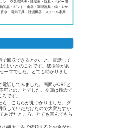
コン・空気清浄機・除湿器・玩具・ベビー用
贈答品・ギフト・食器・調理器具・鍋・やか
・香水・電動工具・計測機器・スチール家具
料で回収できるとのこと、電話して
ればよいとのことです。破損等があ
はセーフでした。とても助かりまし
電話してみました。画面がCRTと
収不可とのことでした。今回は残念で
ころです。
たら、こちらが見つかりました。ダ
回収していただけたので大変たすか
えてあげたところ、とても喜んでもら
区の粗大ごみで依頼するとお金がか