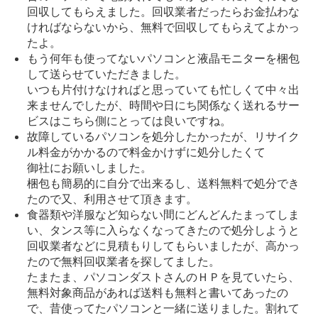
回収してもらえました。回収業者だったらお金払わな
ければならないから、無料で回収してもらえてよかっ
たよ。
もう何年も使ってないパソコンと液晶モニターを梱包
して送らせていただきました。
いつも片付けなければと思っていても忙しくて中々出
来ませんでしたが、時間や日にち関係なく送れるサー
ビスはこちら側にとっては良いですね。
故障しているパソコンを処分したかったが、リサイク
ル料金がかかるので料金かけずに処分したくて
御社にお願いしました。
梱包も簡易的に自分で出来るし、送料無料で処分でき
たので又、利用させて頂きます。
食器類や洋服など知らない間にどんどんたまってしま
い、タンス等に入らなくなってきたので処分しようと
回収業者などに見積もりしてもらいましたが、高かっ
たので無料回収業者を探してました。
たまたま、パソコンダストさんのＨＰを見ていたら、
無料対象商品があれば送料も無料と書いてあったの
で、昔使ってたパソコンと一緒に送りました。割れて