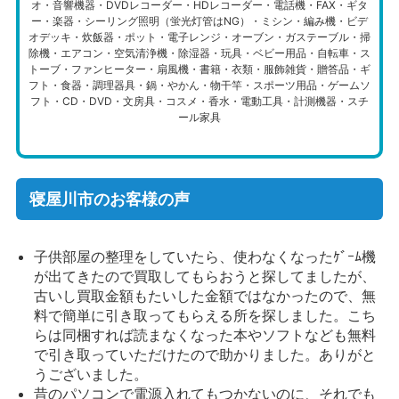
オ・音響機器・DVDレコーダー・HDレコーダー・電話機・FAX・ギタ
ー・楽器・シーリング照明（蛍光灯管はNG）・ミシン・編み機・ビデ
オデッキ・炊飯器・ポット・電子レンジ・オーブン・ガステーブル・掃
除機・エアコン・空気清浄機・除湿器・玩具・ベビー用品・自転車・ス
トーブ・ファンヒーター・扇風機・書籍・衣類・服飾雑貨・贈答品・ギ
フト・食器・調理器具・鍋・やかん・物干竿・スポーツ用品・ゲームソ
フト・CD・DVD・文房具・コスメ・香水・電動工具・計測機器・スチ
ール家具
寝屋川市のお客様の声
子供部屋の整理をしていたら、使わなくなったｹﾞｰﾑ機
が出てきたので買取してもらおうと探してましたが、
古いし買取金額もたいした金額ではなかったので、無
料で簡単に引き取ってもらえる所を探しました。こち
らは同梱すれば読まなくなった本やソフトなども無料
で引き取っていただけたので助かりました。ありがと
うございました。
昔のパソコンで電源入れてもつかないのに、それでも