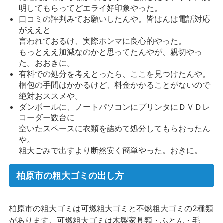
明してもらってどエライ好印象やった。
口コミの評判みてお願いしたんや。皆はんは電話対応
がええと
言われておるけ、実際ホンマに良心的やった。
もっとええ加減なのかと思ってたんやが、親切やっ
た。おおきに。
有料での処分を考えとったら、ここを見つけたんや。
梱包の手間はかかるけど、料金かかることがないので
絶対おススメや。
ダンボールに、ノートパソコンにプリンタにＤＶＤレ
コーダー数台に
空いたスペースに衣類を詰めて処分してもらおったん
や。
粗大ごみで出すより断然安く簡単やった。おきに。
柏原市の粗大ゴミの出し方
柏原市の粗大ゴミは可燃粗大ゴミと不燃粗大ゴミの2種類
があります。可燃粗大ゴミは木製家具類・ふとん・毛