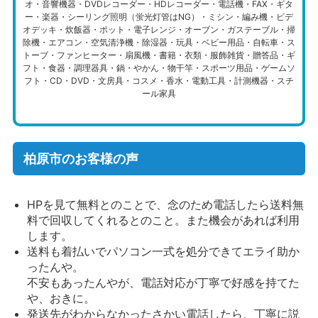
オ・音響機器・DVDレコーダー・HDレコーダー・電話機・FAX・ギタ
ー・楽器・シーリング照明（蛍光灯管はNG）・ミシン・編み機・ビデ
オデッキ・炊飯器・ポット・電子レンジ・オーブン・ガステーブル・掃
除機・エアコン・空気清浄機・除湿器・玩具・ベビー用品・自転車・ス
トーブ・ファンヒーター・扇風機・書籍・衣類・服飾雑貨・贈答品・ギ
フト・食器・調理器具・鍋・やかん・物干竿・スポーツ用品・ゲームソ
フト・CD・DVD・文房具・コスメ・香水・電動工具・計測機器・スチ
ール家具
柏原市のお客様の声
HPを見て無料とのことで、念のため電話したら送料無
料で回収してくれるとのこと。また機会があれば利用
します。
送料も着払いでパソコン一式を処分できてエライ助か
ったんや。
不安もあったんやが、電話対応が丁寧で好感を持てた
や、おきに。
発送先がわからなかったさかい電話したら、丁寧に説