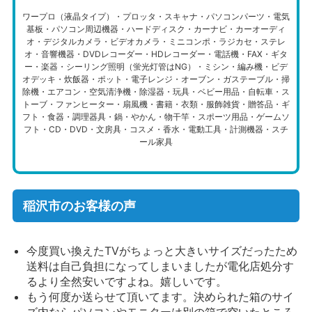
ワープロ（液晶タイプ）・プロッタ・スキャナ・パソコンパーツ・電気
基板・パソコン周辺機器・ハードディスク・カーナビ・カーオーディ
オ・デジタルカメラ・ビデオカメラ・ミニコンポ・ラジカセ・ステレ
オ・音響機器・DVDレコーダー・HDレコーダー・電話機・FAX・ギタ
ー・楽器・シーリング照明（蛍光灯管はNG）・ミシン・編み機・ビデ
オデッキ・炊飯器・ポット・電子レンジ・オーブン・ガステーブル・掃
除機・エアコン・空気清浄機・除湿器・玩具・ベビー用品・自転車・ス
トーブ・ファンヒーター・扇風機・書籍・衣類・服飾雑貨・贈答品・ギ
フト・食器・調理器具・鍋・やかん・物干竿・スポーツ用品・ゲームソ
フト・CD・DVD・文房具・コスメ・香水・電動工具・計測機器・スチ
ール家具
稲沢市のお客様の声
今度買い換えたTVがちょっと大きいサイズだったため
送料は自己負担になってしまいましたが電化店処分す
るより全然安いですよね。嬉しいです。
もう何度か送らせて頂いてます。決められた箱のサイ
ズ内ならパソコンやモニターは別の箱で空いたところ