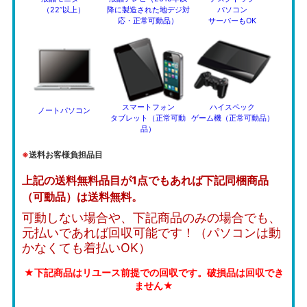
（22”以上）
降に製造された地デジ対
パソコン
応・正常可動品）
サーバーもOK
スマートフォン
ハイスペック
ノートパソコン
タブレット（正常可動
ゲーム機（正常可動品）
品）
※
送料お客様負担品目
上記の送料無料品目が1点でもあれば下記同梱商品
（可動品）は送料無料。
可動しない場合や、下記商品のみの場合でも、
元払いであれば回収可能です！（パソコンは動
かなくても着払いOK）
★下記商品はリユース前提での回収です。破損品は回収でき
ません★