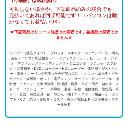
（可動品）は送料無料。
可動しない場合や、下記商品のみの場合でも、
元払いであれば回収可能です！（パソコンは動
かなくても着払いOK）
★下記商品はリユース前提での回収です。破損品は回収でき
ません★
ワープロ（液晶タイプ）・プロッタ・スキャナ・パソコンパーツ・電気
基板・パソコン周辺機器・ハードディスク・カーナビ・カーオーディ
オ・デジタルカメラ・ビデオカメラ・ミニコンポ・ラジカセ・ステレ
オ・音響機器・DVDレコーダー・HDレコーダー・電話機・FAX・ギタ
ー・楽器・シーリング照明（蛍光灯管はNG）・ミシン・編み機・ビデ
オデッキ・炊飯器・ポット・電子レンジ・オーブン・ガステーブル・掃
除機・エアコン・空気清浄機・除湿器・玩具・ベビー用品・自転車・ス
トーブ・ファンヒーター・扇風機・書籍・衣類・服飾雑貨・贈答品・ギ
フト・食器・調理器具・鍋・やかん・物干竿・スポーツ用品・ゲームソ
フト・CD・DVD・文房具・コスメ・香水・電動工具・計測機器・スチ
ール家具