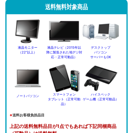
送料無料対象商品
液晶モニター
液晶テレビ（2015年以
デスクトップ
（22”以上）
降に製造された地デジ対
パソコン
応・正常可動品）
サーバーもOK
スマートフォン
ハイスペック
ノートパソコン
タブレット（正常可動
ゲーム機（正常可動品）
品）
※
送料お客様負担品目
上記の送料無料品目が1点でもあれば下記同梱商品